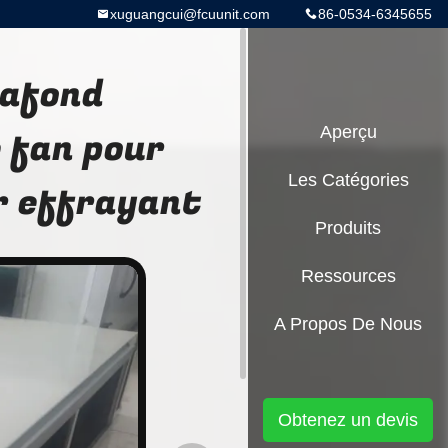
xuguangcui@fcuunit.com
86-0534-6345655
lafond
 fan pour
Aperçu
Les Catégories
r effrayant
Produits
Ressources
A Propos De Nous
Obtenez un devis