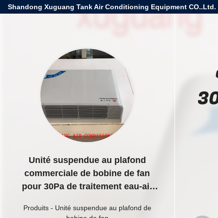
Shandong Xuguang Tank Air Conditioning Equipment CO..Ltd.
30
Unité suspendue au plafond
commerciale de bobine de fan
pour 30Pa de traitement eau-air
effrayant
Produits
-
Unité suspendue au plafond de
bobine de fan