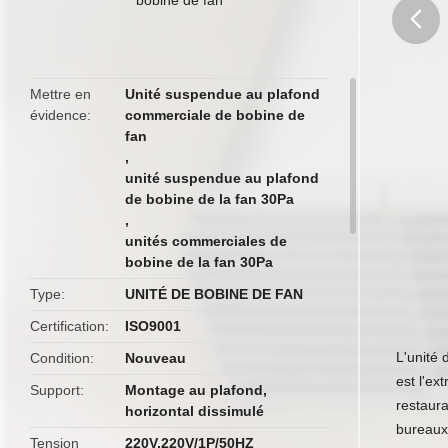
butto
Mettre en
Unité suspendue au plafond
évidence
commerciale de bobine de
fan
,
unité suspendue au plafond
de bobine de la fan 30Pa
,
unités commerciales de
bobine de la fan 30Pa
Type
UNITÉ DE BOBINE DE FAN
Certification
ISO9001
L'unité 
Condition
Nouveau
est l'ex
Support
Montage au plafond,
restaura
horizontal dissimulé
bureaux 
Tension
220V,220V/1P/50HZ