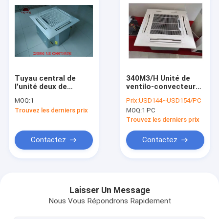
Tuyau central de
340M3/H Unité de
l'unité deux de
ventilo-convecteur
bobine de fan de
cassette 2100w froid
MOQ:
1
Prix:
USD144~USD154/PC
cassette de
3360w chaud 1
Trouvez les derniers prix
MOQ:
1 PC
climatisation de
moteur de
ménage pour la pièce
ventilateur 24kg
Trouvez les derniers prix
Contactez
Contactez
Maison
Produits
Laisser Un Message
Nous Vous Répondrons Rapidement
Au sujet de nous