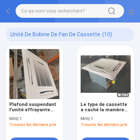
Unité De Bobine De Fan De Cassette
(10)
Plafond suspendant
Le type de cassette
l'unité effrayante
a caché la manière
FCU 220V de bobine
de l'unité FCU 4 de
MOQ:
1
MOQ:
1
de fan de cassette
bobine de fan
Trouvez les derniers prix
Trouvez les derniers prix
de l'eau
montée par plafond
pour la chambre
d'hôtel