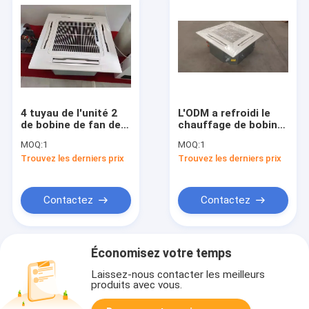
4 tuyau de l'unité 2
L'ODM a refroidi le
de bobine de fan de
chauffage de bobine
cassette de plafond
de fan de Hydronic
MOQ:
1
MOQ:
1
de la manière FCU
de l'eau et refroidir
Trouvez les derniers prix
Trouvez les derniers prix
pour le dispositif de
une manière Aircon
climatisation
Fancoil
Contactez
Contactez
Économisez votre temps
Laissez-nous contacter les meilleurs
produits avec vous.