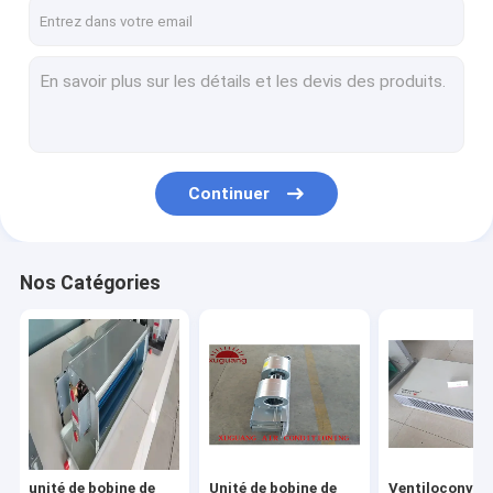
Visite d'usine
Contrôle de qualité
Contactez-nous
Nouvelles
Continuer
unité de bobine de fan de FCU
Nos Catégories
Unité de bobine de fan cachée par plafond
Ventiloconvecteur encastré au plafond
Unité de bobine de fan de position de plancher
Unité de bobine de fan de cassette
unité de bobine de
Unité de bobine de
Ventiloconvec