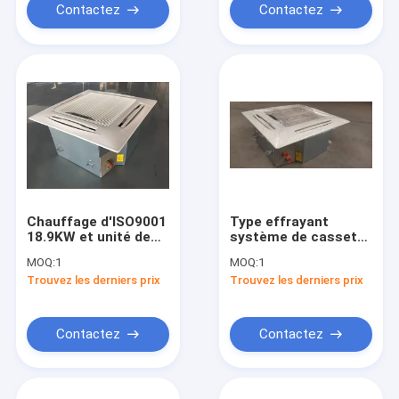
Contactez
Contactez
Chauffage d'ISO9001
Type effrayant
18.9KW et unité de
système de cassette
refroidissement de
de l'eau de
MOQ:
1
MOQ:
1
bobine de fan de
climatiseur
Trouvez les derniers prix
Trouvez les derniers prix
cassette pour le
d'appartement
système de
d'unité de bobine de
climatiseur
fan d'Aircon
Contactez
Contactez