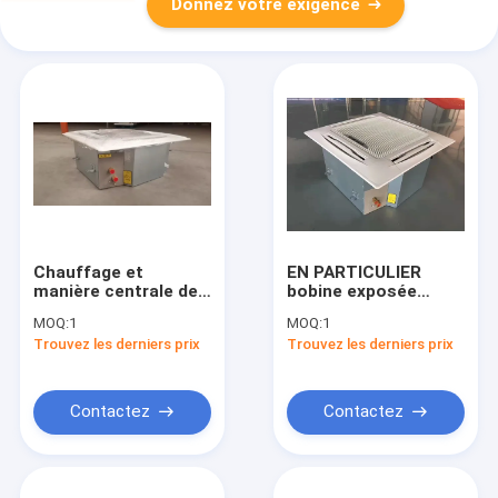
Donnez votre exigence
Chauffage et
EN PARTICULIER
manière centrale de
bobine exposée
refroidissement des
d'intérieur de fan de
MOQ:
1
MOQ:
1
unités FCU 4 de
l'unité à cassette de
Trouvez les derniers prix
Trouvez les derniers prix
bobine de fan de
Hydronic FCU
cassette de Hydronic
refroidie à l'eau
Contactez
Contactez